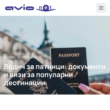
СОВЕТИ ЗА ПАТУВАЊЕ
Водич за патници: документи
и визи за популарни
дестинации