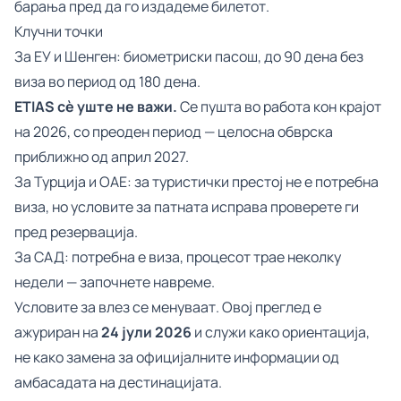
барања пред да го издадеме билетот.
Клучни точки
За ЕУ и Шенген: биометриски пасош, до 90 дена без
виза во период од 180 дена.
ETIAS сè уште не важи.
Се пушта во работа кон крајот
на 2026, со преоден период — целосна обврска
приближно од април 2027.
За Турција и ОАЕ: за туристички престој не е потребна
виза, но условите за патната исправа проверете ги
пред резервација.
За САД: потребна е виза, процесот трае неколку
недели — започнете навреме.
Условите за влез се менуваат. Овој преглед е
ажуриран на
24 јули 2026
и служи како ориентација,
не како замена за официјалните информации од
амбасадата на дестинацијата.