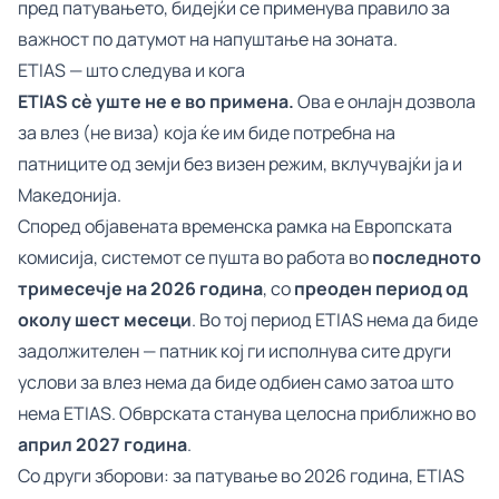
пред патувањето, бидејќи се применува правило за
важност по датумот на напуштање на зоната.
ETIAS — што следува и кога
ETIAS сè уште не е во примена.
Ова е онлајн дозвола
за влез (не виза) која ќе им биде потребна на
патниците од земји без визен режим, вклучувајќи ја и
Македонија.
Според објавената временска рамка на Европската
комисија, системот се пушта во работа во
последното
тримесечје на 2026 година
, со
преоден период од
околу шест месеци
. Во тој период ETIAS нема да биде
задолжителен — патник кој ги исполнува сите други
услови за влез нема да биде одбиен само затоа што
нема ETIAS. Обврската станува целосна приближно во
април 2027 година
.
Со други зборови: за патување во 2026 година, ETIAS