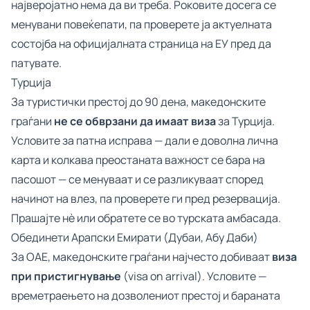
најверојатно нема да ви треба. Роковите досега се
менувани повеќепати, па проверете ја актуелната
состојба на
официјалната страница на ЕУ
пред да
патувате.
Турција
За туристички престој до 90 дена, македонските
граѓани
не се обврзани да имаат виза
за Турција.
Условите за патна исправа — дали е доволна лична
карта и колкава преостаната важност се бара на
пасошот — се менуваат и се разликуваат според
начинот на влез, па проверете ги пред резервација.
Прашајте нè или обратете се во турската амбасада.
Обединети Арапски Емирати (Дубаи, Абу Даби)
За ОАЕ, македонските граѓани најчесто добиваат
виза
при пристигнување
(visa on arrival). Условите —
времетраењето на дозволениот престој и бараната