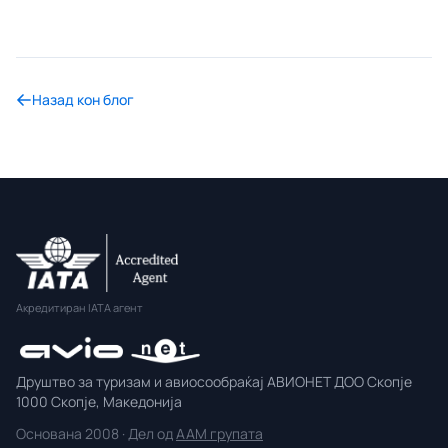
Назад кон блог
Акредитиран IATA агент
Друштво за туризам и авиосообраќај АВИОНЕТ ДОО Скопје
1000 Скопје, Македонија
Основана 2008 · Дел од
AAM групата