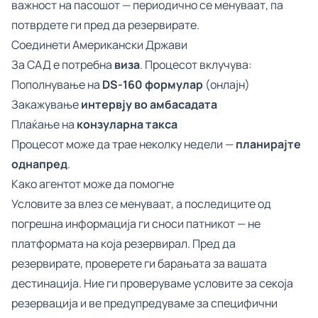
важност на пасошот — периодично се менуваат, па
потврдете ги пред да резервирате.
Соединети Американски Држави
За САД е потребна
виза
. Процесот вклучува:
Пополнување на
DS-160 формулар
(онлајн)
Закажување
интервју во амбасадата
Плаќање на
конзуларна такса
Процесот може да трае неколку недели —
планирајте
однапред
.
Како агентот може да помогне
Условите за влез се менуваат, а последиците од
погрешна информација ги сноси патникот — не
платформата на која резервирал. Пред да
резервирате, проверете ги барањата за вашата
дестинација. Ние ги проверуваме условите за секоја
резервација и ве предупредуваме за специфични