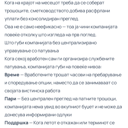
Кога на крајот на месецот треба да се соберат
трошоците, сметководството добива расфрлани
уплати без консолидиран преглед.
Ова не е само неефикасно — тоа ја чини компанијата
повеќе отколку што изгледа на прв поглед.
Што губи компанијата без централизирано
управување со патувања
Кога секој вработен сам ги организира службените
патувања, компанијата губи на повеќе нивоа:
Време
— Вработените трошат часови на пребарување
и споредување опции, наместо да се занимаваат со
својата вистинска работа
Пари
— Без централен преглед на патните трошоци,
компанијата нема увид во вкупниот буџет и не може да
донесува информирани одлуки
Поддршка
— Кога летот е откажан или терминот се