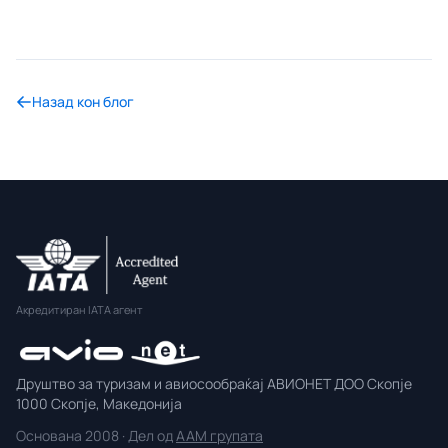
Назад кон блог
Акредитиран IATA агент
Друштво за туризам и авиосообраќај АВИОНЕТ ДОО Скопје
1000 Скопје, Македонија
Основана 2008 · Дел од
AAM групата