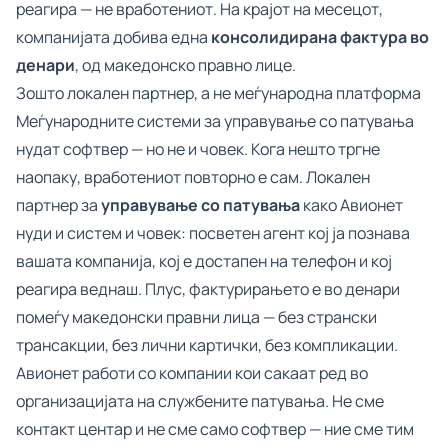
реагира — не вработениот. На крајот на месецот,
компанијата добива една
консолидирана фактура во
денари
, од македонско правно лице.
Зошто локален партнер, а не меѓународна платформа
Меѓународните системи за управување со патувања
нудат софтвер — но не и човек. Кога нешто тргне
наопаку, вработениот повторно е сам. Локален
партнер за
управување со патувања
како Авионет
нуди и систем и човек: посветен агент кој ја познава
вашата компанија, кој е достапен на телефон и кој
реагира веднаш. Плус, фактурирањето е во денари
помеѓу македонски правни лица — без странски
трансакции, без лични картички, без компликации.
Авионет работи со компании кои сакаат ред во
организацијата на службените патувања. Не сме
контакт центар и не сме само софтвер — ние сме тим