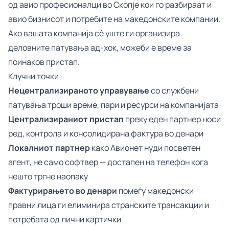
од авио професионалци во Скопје кои го разбираат и
авио бизнисот и потребите на македонските компании.
Ако вашата компанија сè уште ги организира
деловните патувања ад-хок, можеби е време за
поинаков пристап.
Клучни точки
Нецентрализираното управување
со службени
патувања троши време, пари и ресурси на компанијата
Централизираниот пристап
преку еден партнер носи
ред, контрола и консолидирана фактура во денари
Локалниот партнер
како Авионет нуди посветен
агент, не само софтвер — достапен на телефон кога
нешто тргне наопаку
Фактурирањето во денари
помеѓу македонски
правни лица ги елиминира странските трансакции и
потребата од лични картички