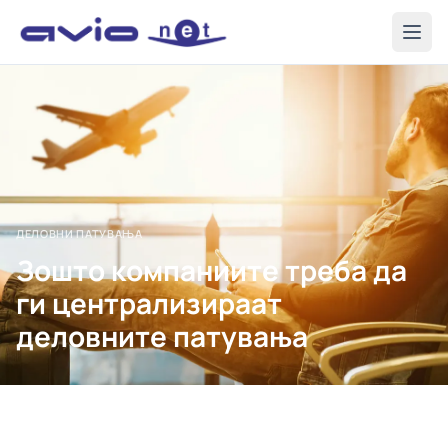
ДЕЛОВНИ ПАТУВАЊА
Зошто компаниите треба да
ги централизираат
деловните патувања