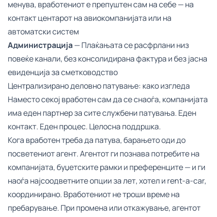
менува, вработениот е препуштен сам на себе — на
контакт центарот на авиокомпанијата или на
автоматски систем
Администрација
— Плаќањата се расфрлани низ
повеќе канали, без консолидирана фактура и без јасна
евиденција за сметководство
Централизирано деловно патување: како изгледа
Наместо секој вработен сам да се снаоѓа, компанијата
има еден партнер за сите службени патувања. Еден
контакт. Еден процес. Целосна поддршка.
Кога вработен треба да патува, барањето оди до
посветениот агент. Агентот ги познава потребите на
компанијата, буџетските рамки и преференците — и ги
наоѓа најсоодветните опции за лет, хотел и rent-a-car,
координирано. Вработениот не троши време на
пребарување. При промена или откажување, агентот