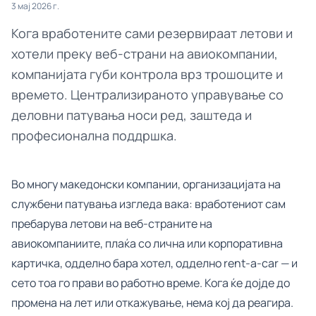
3 мај 2026 г.
Кога вработените сами резервираат летови и
хотели преку веб-страни на авиокомпании,
компанијата губи контрола врз трошоците и
времето. Централизираното управување со
деловни патувања носи ред, заштеда и
професионална поддршка.
Во многу македонски компании, организацијата на
службени патувања изгледа вака: вработениот сам
пребарува летови на веб-страните на
авиокомпаниите, плаќа со лична или корпоративна
картичка, одделно бара хотел, одделно rent-a-car — и
сето тоа го прави во работно време. Кога ќе дојде до
промена на лет или откажување, нема кој да реагира.